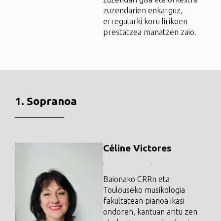
zuzendarien enkarguz,
erregularki koru lirikoen
prestatzea manatzen zaio.
1. Sopranoa
Céline Victores
Baionako CRRn eta
Toulouseko musikologia
fakultatean pianoa ikasi
ondoren, kantuan aritu zen