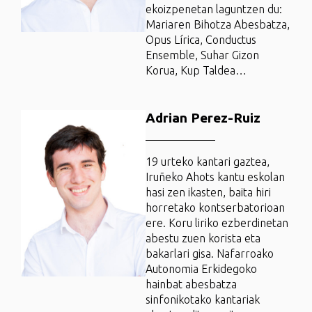
ekoizpenetan laguntzen du:
Mariaren Bihotza Abesbatza,
Opus Lírica, Conductus
Ensemble, Suhar Gizon
Korua, Kup Taldea…
Adrian Perez-Ruiz
19 urteko kantari gaztea,
Iruñeko Ahots kantu eskolan
hasi zen ikasten, baita hiri
horretako kontserbatorioan
ere. Koru liriko ezberdinetan
abestu zuen korista eta
bakarlari gisa. Nafarroako
Autonomia Erkidegoko
hainbat abesbatza
sinfonikotako kantariak