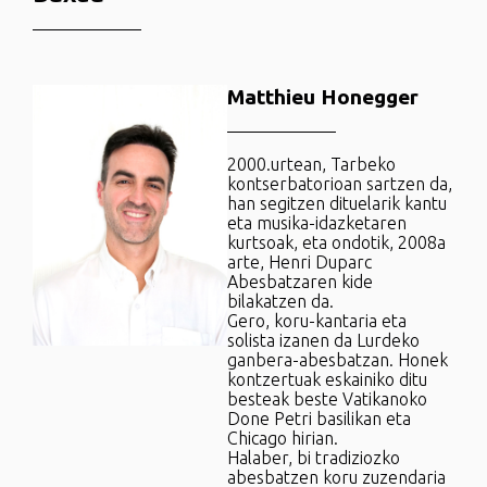
Matthieu Honegger
2000.urtean, Tarbeko
kontserbatorioan sartzen da,
han segitzen dituelarik kantu
eta musika-idazketaren
kurtsoak, eta ondotik, 2008a
arte, Henri Duparc
Abesbatzaren kide
bilakatzen da.
Gero, koru-kantaria eta
solista izanen da Lurdeko
ganbera-abesbatzan. Honek
kontzertuak eskainiko ditu
besteak beste Vatikanoko
Done Petri basilikan eta
Chicago hirian.
Halaber, bi tradiziozko
abesbatzen koru zuzendaria