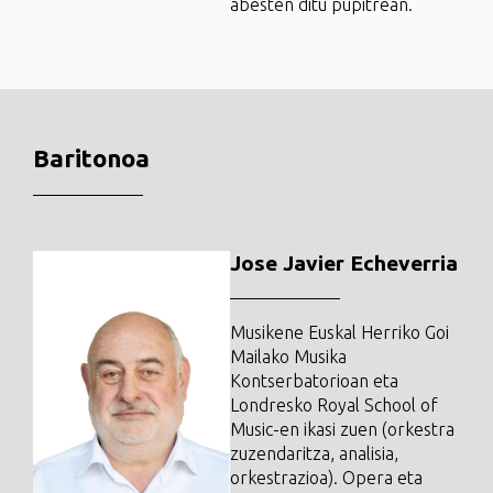
abesten ditu pupitrean.
Baritonoa
Jose Javier Echeverria
Musikene Euskal Herriko Goi
Mailako Musika
Kontserbatorioan eta
Londresko Royal School of
Music-en ikasi zuen (orkestra
zuzendaritza, analisia,
orkestrazioa). Opera eta