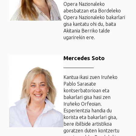
Opera Nazionaleko
abesbatzan eta Bordeleko
Opera Nazionaleko bakarlari
gisa kantatu ohi du, baita
Akitania Berriko talde
ugarirekin ere.
Mercedes Soto
Kantua ikasi zuen Iruñeko
Pablo Sarasate
kontserbatorioan eta
bakarlari gisa hasi zen
Iruñeko Orfeoian.
Esperientzia handia du
korista eta bakarlari gisa,
bere ibilbide artistikoa
goratzen duten kontzertu