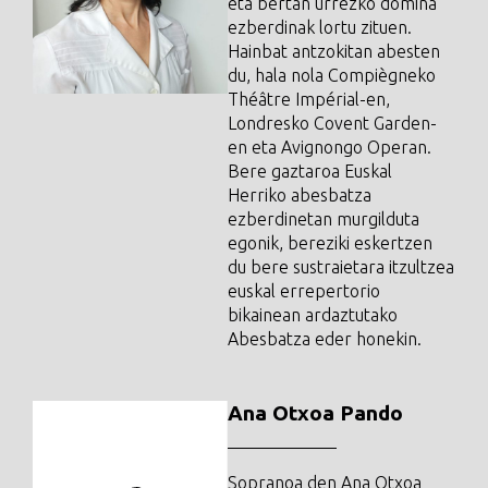
eta bertan urrezko domina
ezberdinak lortu zituen.
Hainbat antzokitan abesten
du, hala nola Compiègneko
Théâtre Impérial-en,
Londresko Covent Garden-
en eta Avignongo Operan.
Bere gaztaroa Euskal
Herriko abesbatza
ezberdinetan murgilduta
egonik, bereziki eskertzen
du bere sustraietara itzultzea
euskal errepertorio
bikainean ardaztutako
Abesbatza eder honekin.
Ana Otxoa Pando
Sopranoa den Ana Otxoa