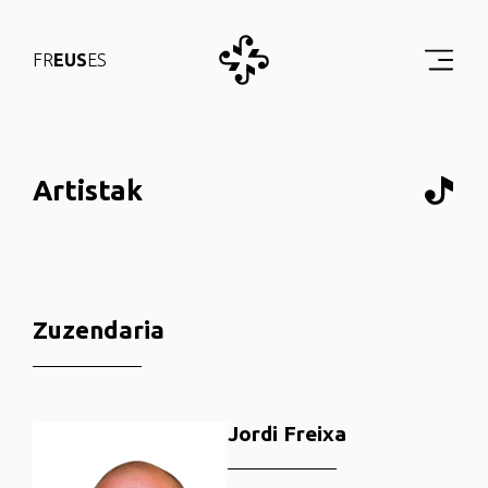
FR
EUS
ES
Artistak
Zuzendaria
Jordi Freixa