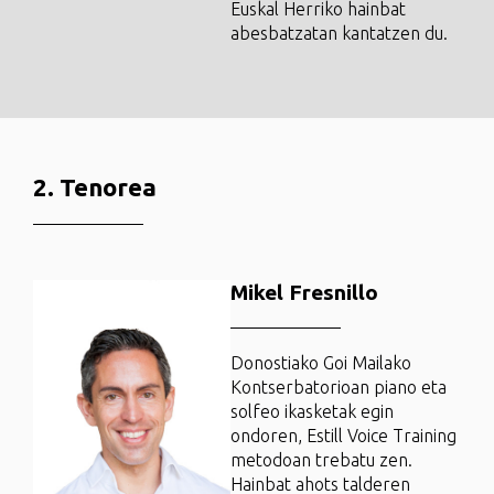
Euskal Herriko hainbat
abesbatzatan kantatzen du.
2. Tenorea
Mikel Fresnillo
Donostiako Goi Mailako
Kontserbatorioan piano eta
solfeo ikasketak egin
ondoren, Estill Voice Training
metodoan trebatu zen.
Hainbat ahots talderen