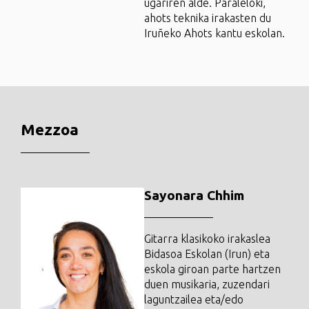
ugariren alde. Paraleloki,
ahots teknika irakasten du
Iruñeko Ahots kantu eskolan.
Mezzoa
Sayonara Chhim
Gitarra klasikoko irakaslea
Bidasoa Eskolan (Irun) eta
eskola giroan parte hartzen
duen musikaria, zuzendari
laguntzailea eta/edo