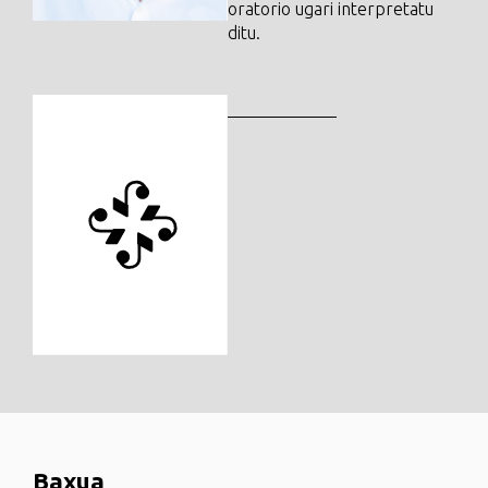
oratorio ugari interpretatu
ditu.
Baxua