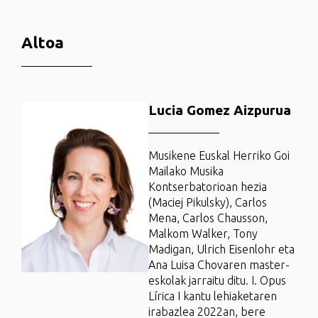
Altoa
Lucia Gomez Aizpurua
Musikene Euskal Herriko Goi
Mailako Musika
Kontserbatorioan hezia
(Maciej Pikulsky), Carlos
Mena, Carlos Chausson,
Malkom Walker, Tony
Madigan, Ulrich Eisenlohr eta
Ana Luisa Chovaren master-
eskolak jarraitu ditu. I. Opus
Lírica I kantu lehiaketaren
irabazlea 2022an, bere