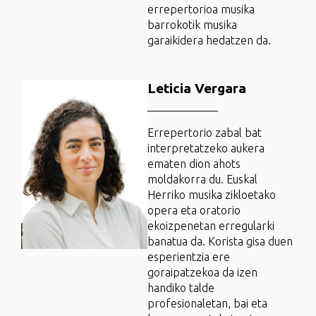
errepertorioa musika
barrokotik musika
garaikidera hedatzen da.
Leticia Vergara
Errepertorio zabal bat
interpretatzeko aukera
ematen dion ahots
moldakorra du. Euskal
Herriko musika zikloetako
opera eta oratorio
ekoizpenetan erregularki
banatua da. Korista gisa duen
esperientzia ere
goraipatzekoa da izen
handiko talde
profesionaletan, bai eta