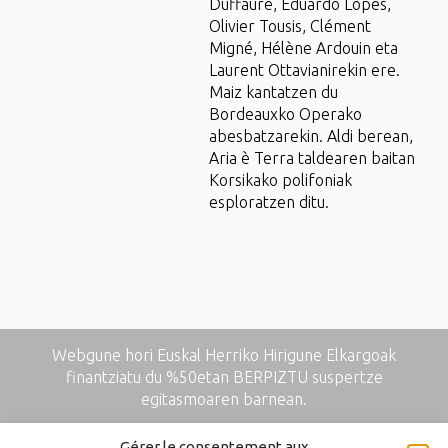
Duffaure, Eduardo Lopes,
Olivier Tousis, Clément
Migné, Hélène Ardouin eta
Laurent Ottavianirekin ere.
Maiz kantatzen du
Bordeauxko Operako
abesbatzarekin. Aldi berean,
Aria è Terra taldearen baitan
Korsikako polifoniak
esploratzen ditu.
Webgune hori Euskal Herriko Hirigune Elkargoak
finantziatu du %50etan BERPIZTU suspertze
egitasmoaren barnean.
Gérer le consentement aux