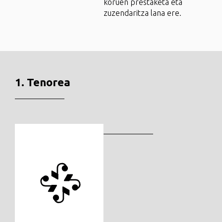
koruen prestaketa eta
zuzendaritza lana ere.
1. Tenorea