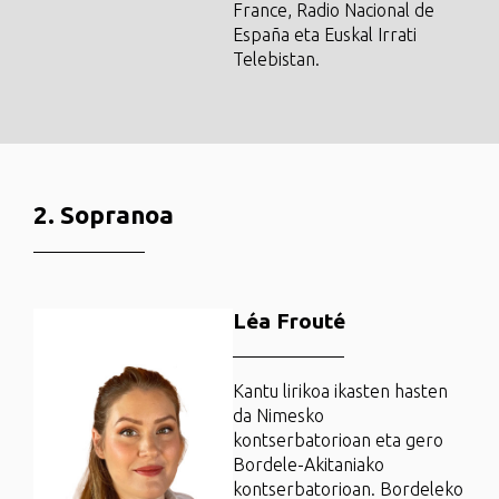
France, Radio Nacional de
España eta Euskal Irrati
Telebistan.
2. Sopranoa
Léa Frouté
Kantu lirikoa ikasten hasten
da Nimesko
kontserbatorioan eta gero
Bordele-Akitaniako
kontserbatorioan. Bordeleko