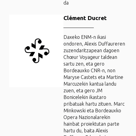
da
Clément Ducret
Daxeko ENM-n ikasi
ondoren, Alexis Duffaureren
zuzendaritzapean dagoen
Chœur Voyageur taldean
sartu zen, eta gero
Bordeauxko CNR-n, non
Maryse Castets eta Martine
Marcuzekin kantua landu
zuen, eta gero JM
Bonicelekin ikastaro
pribatuak hartu zituen. Marc
Minkowski eta Bordeauxko
Opera Nazionalarekin
hainbat proiektutan parte
hartu du, baita Alexis