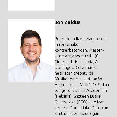
Jon Zaldua
Perkusioan lizentziaduna da
Errenteriako
kontserbatorioan. Master-
klase anitz segitu ditu (G.
Gimeno, L. Ferrandiz, A.
Domingo…) eta musika
heziketan trebatu da
Musikenen eta kantuan W.
Hartmann, L. Mallié, O. Saitua
eta gero Sibelius Akademian
(Helsinki). Gazteen Euskal
Orkestrako (EGO) kide izan
zen eta Donostiako Orfeoian
kantatu zuen. Gaur egun,