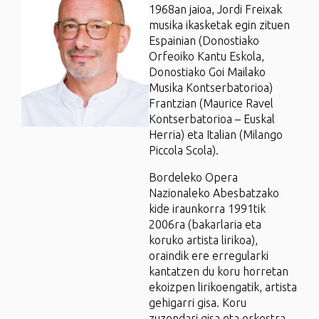
1968an jaioa, Jordi Freixak
musika ikasketak egin zituen
Espainian (Donostiako
Orfeoiko Kantu Eskola,
Donostiako Goi Mailako
Musika Kontserbatorioa)
Frantzian (Maurice Ravel
Kontserbatorioa – Euskal
Herria) eta Italian (Milango
Piccola Scola).
Bordeleko Opera
Nazionaleko Abesbatzako
kide iraunkorra 1991tik
2006ra (bakarlaria eta
koruko artista lirikoa),
oraindik ere erregularki
kantatzen du koru horretan
ekoizpen lirikoengatik, artista
gehigarri gisa. Koru
zuzendari gisa eta orkestra