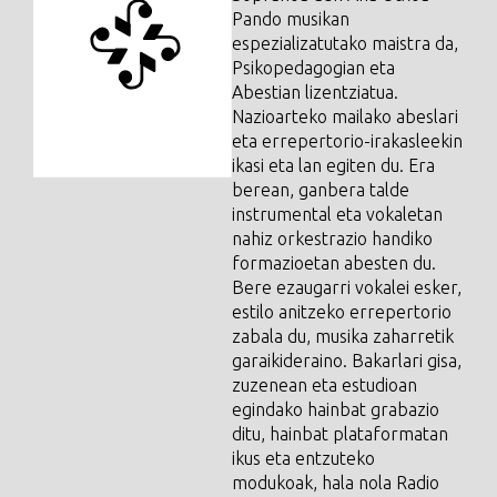
Pando musikan
espezializatutako maistra da,
Psikopedagogian eta
Abestian lizentziatua.
Nazioarteko mailako abeslari
eta errepertorio-irakasleekin
ikasi eta lan egiten du. Era
berean, ganbera talde
instrumental eta vokaletan
nahiz orkestrazio handiko
formazioetan abesten du.
Bere ezaugarri vokalei esker,
estilo anitzeko errepertorio
zabala du, musika zaharretik
garaikideraino. Bakarlari gisa,
zuzenean eta estudioan
egindako hainbat grabazio
ditu, hainbat plataformatan
ikus eta entzuteko
modukoak, hala nola Radio