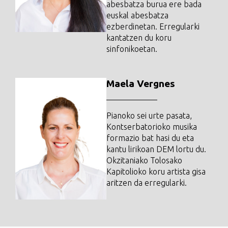
abesbatza burua ere bada
euskal abesbatza
ezberdinetan. Erregularki
kantatzen du koru
sinfonikoetan.
Maela Vergnes
Pianoko sei urte pasata,
Kontserbatorioko musika
formazio bat hasi du eta
kantu lirikoan DEM lortu du.
Okzitaniako Tolosako
Kapitolioko koru artista gisa
aritzen da erregularki.