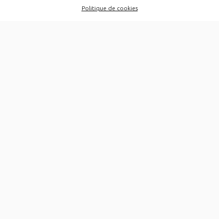
Politique de cookies
Un chœur professionnel
17 artistes au service de
l’identité basque
Le Chœur Bayonne Pays Basque a été créé à la fin de