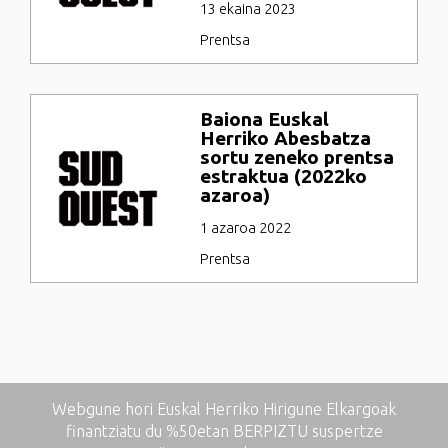
13 ekaina 2023
Prentsa
Baiona Euskal
Herriko Abesbatza
sortu zeneko prentsa
estraktua (2022ko
azaroa)
1 azaroa 2022
Prentsa
Webgune hori Euskal Herriko Hirigune Elkargoak
finantziatu du %50etan BERPIZTU suspertze