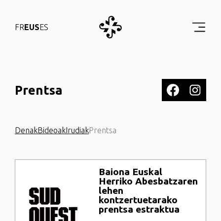
FR
EUS
ES
Prentsa
Denak
Bideoak
Irudiak
Prentsa
Baiona Euskal
Herriko Abesbatzaren
lehen
kontzertuetarako
prentsa estraktua